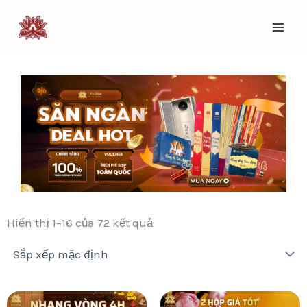
Nhảy
tới
nội
dung
Hiển thị 1–16 của 72 kết quả
Giá
Giá
Giá
Giá