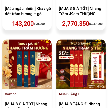
[Mẫu ngẫu nhiên] Khay gỗ
[MUA 3 GIÁ TỐT] Nhang
đốt trầm hương – gỗ
Trầm 49cm THƯỢNG
hương – Liên Hoa
HẠNG (300gr/hộp) | Trầm
143,200
2,770,350
198,000
5,037,000
Sạch | Thơm | 100% Tự
Nhiên | Thờ Cúng (Hương
5 Tấc thắp Tết)
Giá
Giá
Giá
Giá
gốc
hiện
gốc
hiện
là:
tại
là:
tại
VND597,000.
là:
VND2,067,00
là:
VND388,050.
VND1,240,20
Combo
Mua 3 Tặng 1
[MUA 3 GIÁ TỐT] Nhang
[MUA 3 TẶNG 2] Nhang