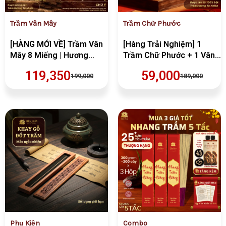
Trầm Vân Mây
Trầm Chữ Phước
[HÀNG MỚI VỀ] Trầm Vân
[Hàng Trải Nghiệm] 1
Mây 8 Miếng | Hương
Trầm Chữ Phước + 1 Vân
Thơm Tự Nhiên Ít Khói |
Mây
119,350
59,000
199,000
189,000
Không Hóa Chất Liên Hoa
Giá
Giá
Giá
Giá
gốc
hiện
gốc
hiện
là:
tại
là:
tại
VND198,000.
là:
VND5,037,00
là:
VND143,200.
VND2,770,35
Phụ Kiện
Combo