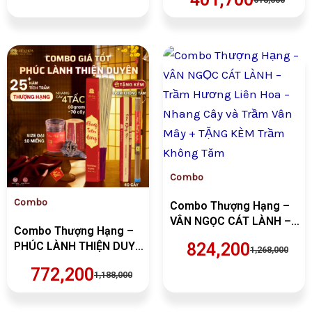
Cây và Trầm Vân Mây +
Không Tăm
TẶNG KÈM Trầm Không
Tăm
Giá
Giá
Giá
Giá
gốc
hiện
gốc
hiện
là:
tại
là:
tại
VND1,188,000.
là:
VND1,268,00
là:
VND772,200.
VND824,200.
Combo
Combo
Combo Thượng Hạng –
VÂN NGỌC CÁT LÀNH –
Combo Thượng Hạng –
Trầm Hương Liên Hoa –
PHÚC LÀNH THIỆN DUYÊN
824,200
1,268,000
Nhang Cây và Trầm Vân
– Trầm Hương Liên Hoa –
Mây + TẶNG KÈM Trầm
772,200
1,188,000
Nhang Cây và Trầm Chữ
Không Tăm
Phước + TẶNG KÈM Trầm
Không Tăm