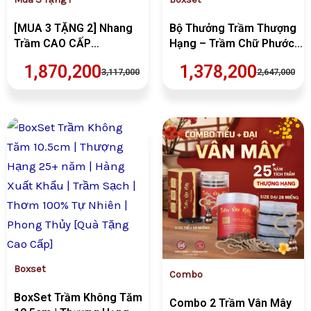
[MUA 3 TẶNG 2] Nhang
Bộ Thưởng Trầm Thượng
Trầm CAO CẤP
Hạng – Trầm Chữ Phước +
49cm(300gr/hộp) | Trầm
Vân Mây + Không Tăm
1,870,200
1,378,200
3,117,000
2,647,000
Sạch | Thơm | 100% Tự
Nhiên | Thờ Cúng (Nhang
5 Tấc)
Giá
Giá
Giá
Giá
gốc
hiện
gốc
hiện
là:
tại
là:
tại
VND1,129,000.
là:
VND2,248,00
là:
VND846,750.
VND1,348,80
Boxset
Combo
BoxSet Trầm Không Tăm
Combo 2 Trầm Vân Mây