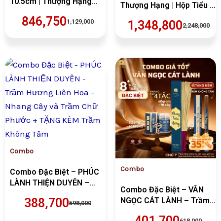
10.5cm | Thượng Hạng
Thượng Hạng | Hộp Tiểu –
25+ năm | Hàng Xuất Khẩu
Đại | Trầm Sạch | Hương
846,750
1,129,000
| Trầm Sạch | Thơm 100%
1,348,800
2,248,000
Thơm | Phong Thủy |
Tự Nhiên | Phong Thủy
Thiền Định | Trà Đạo |
[Quà Tặng Cao Cấp]
Thưởng Trầm (COMBO
TIỂU – ĐẠI)
Giá
Giá
Giá
Giá
gốc
hiện
gốc
hiện
là:
tại
là:
tại
VND598,000.
là:
VND618,000.
là:
VND388,700.
VND401,700.
Combo
Combo
Combo Đặc Biệt – PHÚC
LÀNH THIỆN DUYÊN –
Combo Đặc Biệt – VÂN
Trầm Hương Liên Hoa –
388,700
NGỌC CÁT LÀNH – Trầm
598,000
Nhang Cây và Trầm Chữ
Hương Liên Hoa – Nhang
Phước + TẶNG KÈM Trầm
401,700
618,000