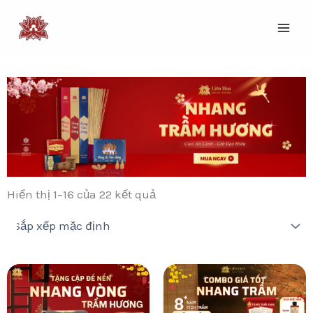
Nhảy
tới
nội
dung
Hiển thị 1–16 của 22 kết quả
Giá
Giá
Giá
Giá
gốc
hiện
gốc
hiện
là:
tại
là:
tại