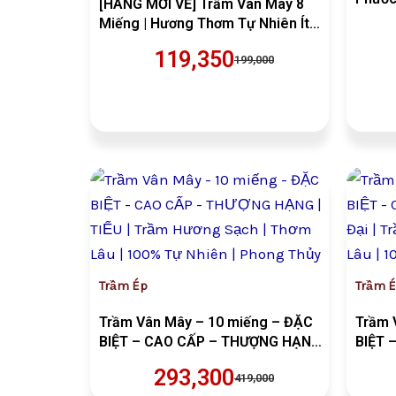
[HÀNG MỚI VỀ] Trầm Vân Mây 8
Miếng | Hương Thơm Tự Nhiên Ít
Khói | Không Hóa Chất Liên Hoa
119,350
199,000
Giá
Giá
gốc
hiện
là:
tại
VND419,000.
là:
VND293,300.
Trầm Ép
Trầm 
Trầm Vân Mây – 10 miếng – ĐẶC
Trầm 
BIỆT – CAO CẤP – THƯỢNG HẠNG |
BIỆT 
TIỂU | Trầm Hương Sạch | Thơm
Đại |
293,300
419,000
Lâu | 100% Tự Nhiên | Phong Thủy
| 100