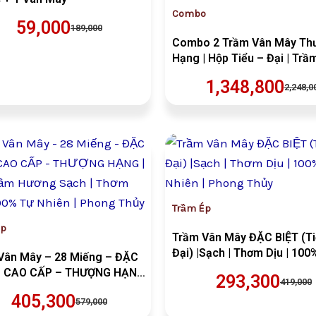
Combo
59,000
189,000
Combo 2 Trầm Vân Mây Th
Hạng | Hộp Tiểu – Đại | Trầ
Hương Thơm | Phong Thủy |
1,348,800
2,248,0
Định | Trà Đạo | Thưởng Tr
(COMBO TIỂU – ĐẠI)
Giá
Giá
Giá
Giá
gốc
hiện
gốc
hiện
là:
tại
là:
tại
VND579,000.
là:
VND419,
là:
VND405,300.
VND293,
Trầm Ép
Ép
Trầm Vân Mây ĐẶC BIỆT (Ti
Đại) |Sạch | Thơm Dịu | 100
Vân Mây – 28 Miếng – ĐẶC
Nhiên | Phong Thủy
– CAO CẤP – THƯỢNG HẠNG |
293,300
419,000
 Trầm Hương Sạch | Thơm Lâu
405,300
579,000
% Tự Nhiên | Phong Thủy