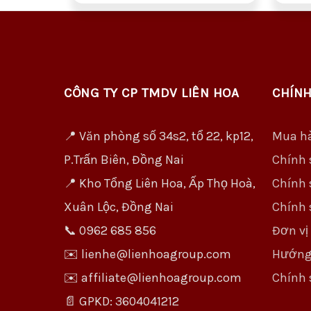
CÔNG TY CP TMDV LIÊN HOA
CHÍNH
📍 Văn phòng số 34s2, tổ 22, kp12,
Mua h
P.Trấn Biên, Đồng Nai
Chính 
📍 Kho Tổng Liên Hoa, Ấp Thọ Hoà,
Chính 
Xuân Lộc, Đồng Nai
Chính 
📞 0962 685 856
Đơn vị
✉️ lienhe@lienhoagroup.com
Hướng
✉️ affiliate@lienhoagroup.com
Chính 
📄 GPKD: 3604041212