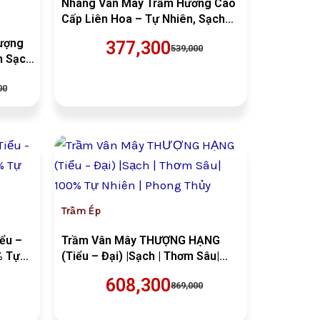
Nhang Vân Mây Trầm Hương Cao
Cấp Liên Hoa – Tự Nhiên, Sạch
Thơm, Ít Khói
ượng
377,300
539,000
m Sạch |
 Thiền
00
ầm
Giá
Giá
gốc
hiện
là:
tại
000.
VND869,000.
là:
300.
VND608,300.
Trầm Ép
ểu –
Trầm Vân Mây THƯỢNG HẠNG
% Tự
(Tiểu – Đại) |Sạch | Thơm Sâu|
100% Tự Nhiên | Phong Thủy
608,300
869,000