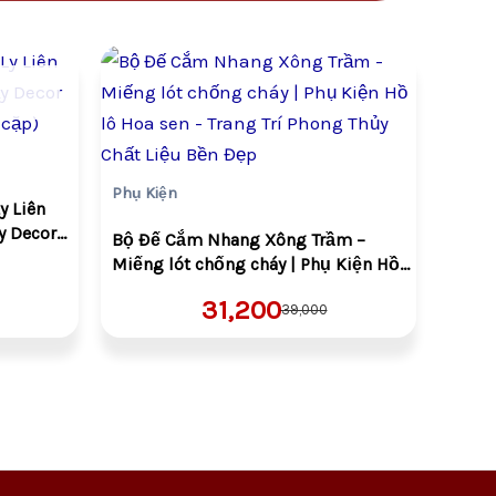
Giá
Giá
gốc
hiện
là:
tại
50.
VND39,000.
là:
00.
VND31,200.
Phụ Kiện
y Liên
y Decor
Bộ Đế Cắm Nhang Xông Trầm –
cặp)
Miếng lót chống cháy | Phụ Kiện Hồ
lô Hoa sen – Trang Trí Phong Thủy
31,200
39,000
Chất Liệu Bền Đẹp