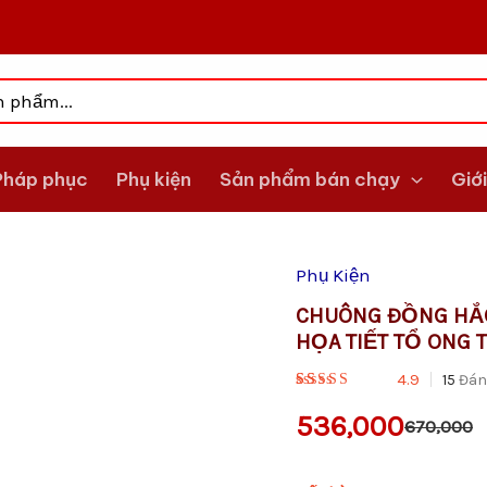
Pháp phục
Phụ kiện
Sản phẩm bán chạy
Giới
Phụ Kiện
Giá
Giá
Chuông
Đồng
CHUÔNG ĐỒNG HẮC
gốc
hiện
Hắc
HỌA TIẾT TỔ ONG 
Kim
là:
tại
Liên
4.9
15
Đán
Hoa
VND670,000
là:
&
536,000
670,000
Mõ
VND536,000
Gỗ
Long