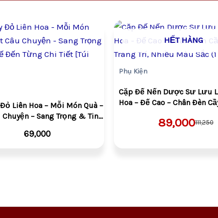
Giá
Giá
gốc
hiện
HẾT HÀNG
là:
tại
VND111,2
là:
VND89,0
Phụ Kiện
Cặp Đế Nến Dược Sư Lưu L
Hoa – Đế Cao – Chân Đèn Cầ
 Đỏ Liên Hoa – Mỗi Món Quà –
Trang Trí, Nhiều Màu Sắc (1 
 Chuyện – Sang Trọng & Tinh
89,000
111,250
ừng Chi Tiết [Túi Quà]
69,000