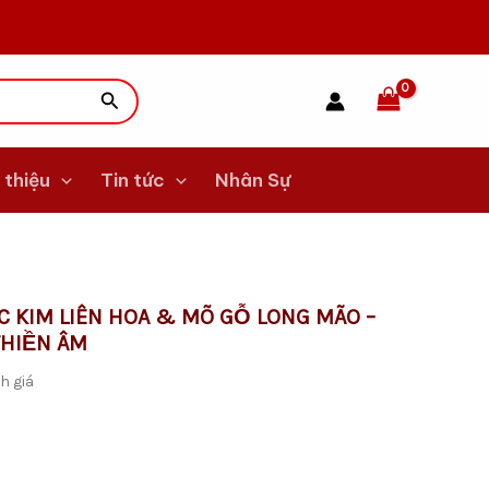
Tìm
kiếm
 thiệu
Tin tức
Nhân Sự
 KIM LIÊN HOA & MÕ GỖ LONG MÃO –
THIỀN ÂM
h giá
.
.