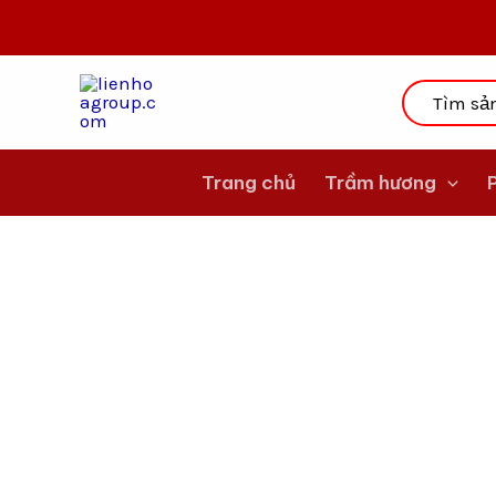
Nhảy
tới
nội
dung
Trang chủ
Trầm hương