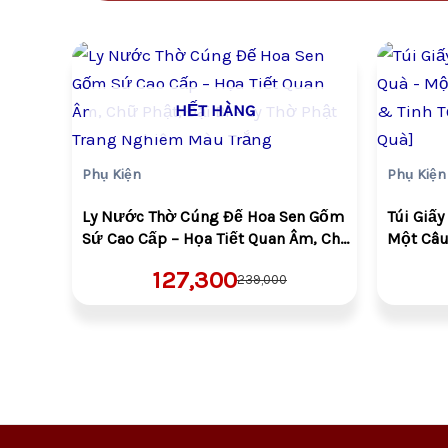
Giá
Giá
gốc
hiện
là:
tại
HẾT HÀNG
VND239,000.
là:
VND127,300.
Phụ Kiện
Phụ Kiện
Ly Nước Thờ Cúng Đế Hoa Sen Gốm
Túi Giấy
Sứ Cao Cấp – Họa Tiết Quan Âm, Chữ
Một Câu
Phật, Đại Bi – Ly Thờ Phật Trang
Tế Đến T
127,300
239,000
Nghiêm Màu Trắng