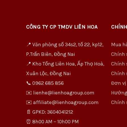
CÔNG TY CP TMDV LIÊN HOA
CHÍNH
📍 Văn phòng số 34s2, tổ 22, kp12,
Mua h
P.Trấn Biên, Đồng Nai
Chính 
📍 Kho Tổng Liên Hoa, Ấp Thọ Hoà,
Chính 
Xuân Lộc, Đồng Nai
Chính 
📞 0962 685 856
Đơn vị
✉️ lienhe@lienhoagroup.com
Hướng
✉️ affiliate@lienhoagroup.com
Chính 
📄 GPKD: 3604041212
⏰ 8h00 AM – 10h00 PM