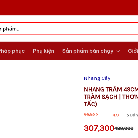
Pháp phục
Phụ kiện
Sản phẩm bán chạy
Giới
Nhang Cây
Giá
Giá
Nhang
Trầm
NHANG TRẦM 49CM
gốc
hiện
49cm
TRẦM SẠCH | THƠM
(100gr)
là:
tại
CAO
TẤC)
CẤP
VND439,000
là:
4.9
15
Đán
-
THƯỢNG
VND307,300
307,300
HẠNG|
439,000
Trầm