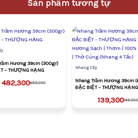
Sản phẩm tương tự
Giá
Giá
Giá
Giá
gốc
hiện
gốc
hiện
là:
tại
là:
tại
VND689,000.
là:
VND199,
là:
ây
VND482,300.
VND139,
rầm Hương 39cm (300gr)
Nhang Cây
ỆT – THƯỢNG HẠNG
Nhang Trầm Hương 39cm (
482,300
689,000
ĐẶC BIỆT – THƯỢNG HẠNG 
Hương Sạch | Thơm | 100%
139,300
199,000
| Thờ Cúng (Nhang 4 Tấc)