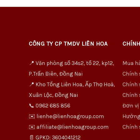
CÔNG TY CP TMDV LIÊN HOA
CHÍNH
📍 Văn phòng số 34s2, tổ 22, kp12,
Mua h
P.Trấn Biên, Đồng Nai
Chính 
📍 Kho Tổng Liên Hoa, Ấp Thọ Hoà,
Chính 
Xuân Lộc, Đồng Nai
Chính 
📞 0962 685 856
Đơn vị
✉️ lienhe@lienhoagroup.com
Hướng
✉️ affiliate@lienhoagroup.com
Chính 
📄 GPKD: 3604041212