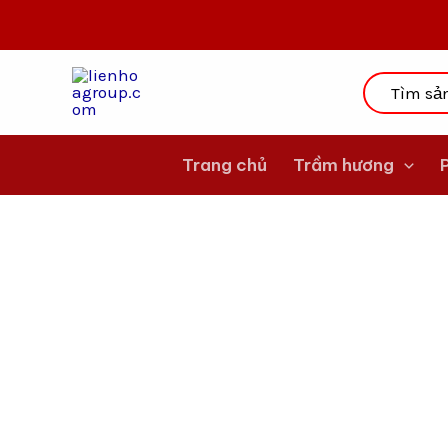
Nhảy
tới
nội
dung
Trang chủ
Trầm hương