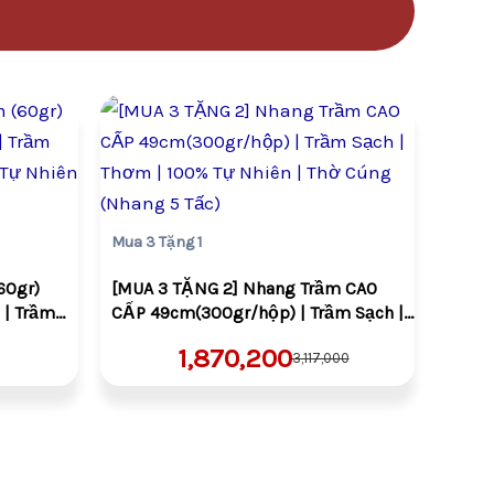
Giá
Giá
gốc
hiện
là:
tại
000.
VND3,117,000.
là:
300.
VND1,870,200.
Mua 3 Tặng 1
60gr)
[MUA 3 TẶNG 2] Nhang Trầm CAO
| Trầm
CẤP 49cm(300gr/hộp) | Trầm Sạch |
 Tự Nhiên
Thơm | 100% Tự Nhiên | Thờ Cúng
1,870,200
3,117,000
(Nhang 5 Tấc)