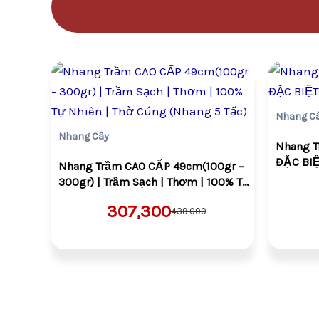
Giá
Giá
gốc
hiện
là:
tại
VND439,000.
là:
Nhang C
VND307,300.
Nhang Cây
Nhang T
ĐẶC BI
Nhang Trầm CAO CẤP 49cm(100gr –
300gr) | Trầm Sạch | Thơm | 100% Tự
Nhiên | Thờ Cúng (Nhang 5 Tấc)
307,300
439,000