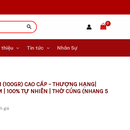
Tìm
kiếm
 thiệu
Tin tức
Nhân Sự
 (100GR) CAO CẤP – THƯỢNG HẠNG|
 | 100% TỰ NHIÊN | THỜ CÚNG (NHANG 5
.
h giá
.