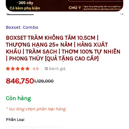
Thơm
100%
Tự
Nhiên
|
Boxset
,
Combo
Phong
Thủy
BOXSET TRẦM KHÔNG TĂM 10.5CM |
[Quà
THƯỢNG HẠNG 25+ NĂM | HÀNG XUẤT
Tặng
KHẨU | TRẦM SẠCH | THƠM 100% TỰ NHIÊN
Cao
Cấp]
| PHONG THỦY [QUÀ TẶNG CAO CẤP]
số
4.9
15
Đánh giá
lượng
846,750
1,129,000
Còn hàng
4.9
15
trên 5
dựa trên
đánh giá
* Vui lòng chọn phân loại hàng
Phân Loại