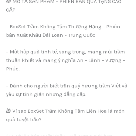
🪷 MÔ TẢ SẢN PHẨM – PHIÊN BẢN QUÀ TẶNG CAO
CẤP
– BoxSet Trầm Không Tăm Thượng Hạng – Phiên
bản Xuất Khẩu Đài Loan – Trung Quốc
– Một hộp quà tinh tế, sang trọng, mang mùi trầm
thuần khiết và mang ý nghĩa An – Lành – Vượng –
Phúc.
– Dành cho người biết trân quý hương trầm Việt và
yêu sự tinh giản nhưng đẳng cấp.
🎁 Vì sao BoxSet Trầm Không Tăm Liên Hoa là món
quà tuyệt hảo?
✨ 1. Phiên bản xuất khẩu – Số lượng giới hạn