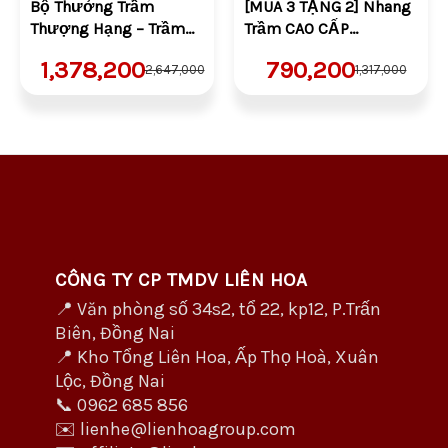
Bộ Thưởng Trầm
[MUA 3 TẶNG 2] Nhang
Thượng Hạng – Trầm
Trầm CAO CẤP
✨ 4. Ý nghĩa phong thủy – Thiện duyên viên mãn
Chữ Phước + Vân Mây +
49cm(100gr/hộp) | Trầm
1,378,200
790,200
2,647,000
1,317,000
Không Tăm
Sạch | Thơm | 100% Tự
Nhiên | Thờ Cúng (Nhang
– Hương trầm tượng trưng cho tịnh – an – minh,
5 Tấc)
giúp không gian sinh khí nhẹ nhàng và ấm áp.
– Món quà gửi gắm lời chúc:
– An Lành – Vượng Khí – Phúc Tịnh – Tâm Sáng.
CÔNG TY CP TMDV LIÊN HOA
– Hoàn hảo để biếu tặng đối tác, cấp trên, cha mẹ,
📍 Văn phòng số 34s2, tổ 22, kp12, P.Trấn
thầy cô, bạn bè thân hữu duyên.
Biên, Đồng Nai
📍 Kho Tổng Liên Hoa, Ấp Thọ Hoà, Xuân
Lộc, Đồng Nai
📦 Thông tin sản phẩm
📞 0962 685 856
✉️ lienhe@lienhoagroup.com
– Tên: [HÀNG XUẤT KHẨU] BoxSet Trầm Không Tăm –