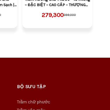
m Sạch |
– ĐẶC BIỆT – CAO CẤP – THƯỢNG
ờ Cúng
HẠNG – Size Tiểu| Sạch | Thơm |100%
279,300
0
399,000
Tự Nhiên | Phong Thủy
BỘ SƯU TẬP
Trầm chữ phước