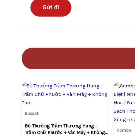
Giá
Giá
gốc
hiện
là:
tại
VND2,647,000.
là:
VND1,378,200.
Boxset
Bộ Thưởng Trầm Thượng Hạng –
Combo
Trầm Chữ Phước + Vân Mây + Không