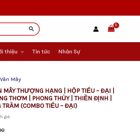
Tìm
kiếm
ới thiệu
Tin tức
Nhân Sự
 Vân Mây
 MÂY THƯỢNG HẠNG | HỘP TIỂU – ĐẠI |
G THƠM | PHONG THỦY | THIỀN ĐỊNH |
 TRẦM (COMBO TIỂU – ĐẠI)
0.
h giá
0.
00