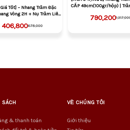
CẤP 49cm(100gr/hộp) | Trầ
Giá Tốt] – Nhang Trầm Đặc
Thơm | 100% Tự Nhiên | Th
Nhang Vòng 2H + Nụ Trầm Liên
790,200
1,317,00
(Nhang 5 Tấc)
 năm tích trầm – Tự Nhiên,
406,800
678,000
m, Ít Khói | Thờ Cúng –
à
 SÁCH
VỀ CHÚNG TÔI
àng & thanh toán
Giới thiệu