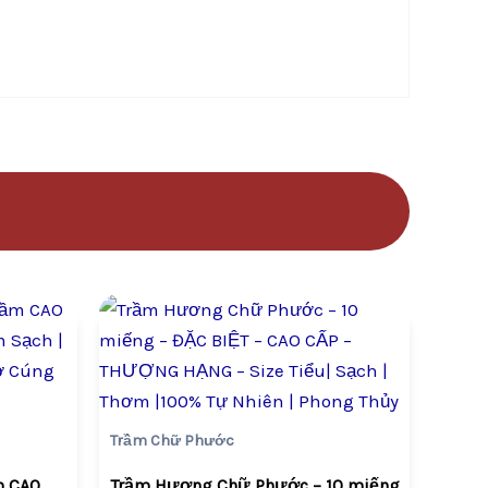
Giá
Giá
gốc
hiện
là:
tại
,000.
VND399,000.
là:
200.
VND279,300.
Trầm Chữ Phước
m CAO
Trầm Hương Chữ Phước – 10 miếng