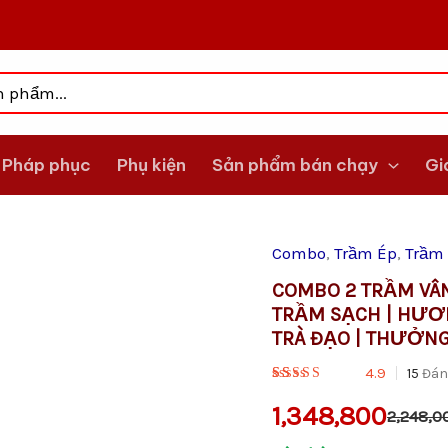
Pháp phục
Phụ kiện
Sản phẩm bán chạy
Gi
Combo
,
Trầm Ép
,
Trầm
Giá
Giá
Combo
2
COMBO 2 TRẦM VÂN
gốc
hiện
Trầm
TRẦM SẠCH | HƯƠN
Vân
là:
tại
Mây
TRÀ ĐẠO | THƯỞNG
Thượng
VND2,248,00
là:
4.9
15
Đán
Hạng
|
VND1,348,80
1,348,800
Hộp
2,248,0
Tiểu