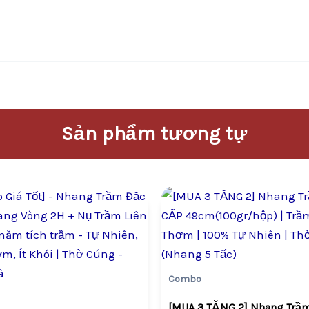
Sản phẩm tương tự
Giá
Giá
Giá
Giá
gốc
hiện
gốc
hiện
là:
tại
là:
tại
VND678,000.
là:
VND1,317
là:
VND406,800.
VND790,
Combo
[MUA 3 TẶNG 2] Nhang Trầ