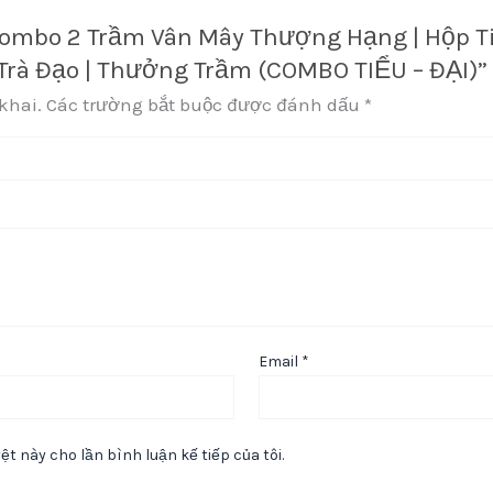
ĐẠI)
Combo 2 Trầm Vân Mây Thượng Hạng | Hộp Ti
số
lượng
 Trà Đạo | Thưởng Trầm (COMBO TIỂU – ĐẠI)”
khai.
Các trường bắt buộc được đánh dấu
*
Email
*
ệt này cho lần bình luận kế tiếp của tôi.