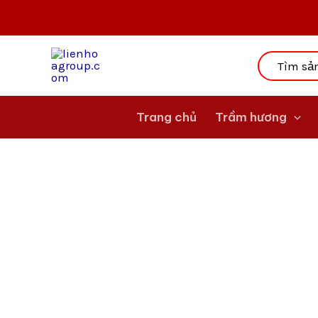
Nhảy
tới
nội
dung
Trang chủ
Trầm hương