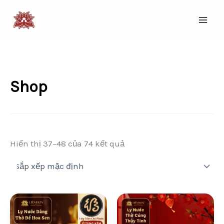
Nhảy
tới
nội
dung
Shop
Hiển thị 37–48 của 74 kết quả
Giá
Giá
Giá
Giá
gốc
hiện
gốc
hiện
là:
tại
là:
tại