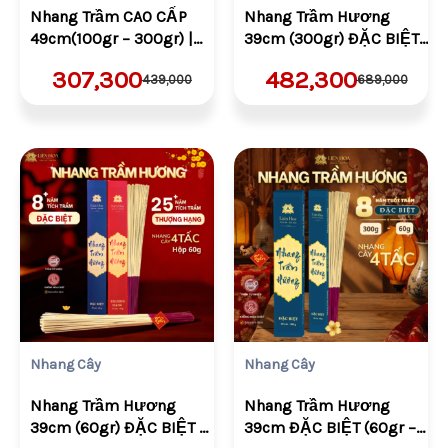
Nhang Trầm CAO CẤP
Nhang Trầm Hương
49cm(100gr – 300gr) |
39cm (300gr) ĐẶC BIỆT
Trầm Sạch | Thơm | 100%
– THƯỢNG HẠNG
307,300
482,300
439,000
689,000
Tự Nhiên | Thờ Cúng
(Nhang 5 Tấc)
Giá
Giá
Giá
Giá
gốc
hiện
gốc
hiện
là:
tại
là:
tại
VND199,000.
là:
VND199,000.
là:
VND139,300.
VND139,300.
Nhang Cây
Nhang Cây
Nhang Trầm Hương
Nhang Trầm Hương
39cm (60gr) ĐẶC BIỆT –
39cm ĐẶC BIỆT (60gr –